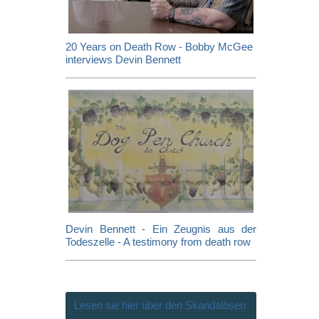
20 Years on Death Row - Bobby McGee
interviews Devin Bennett
Devin Bennett - Ein Zeugnis aus der
Todeszelle - A testimony from death row
Lesen sie hier über den Skandalösen