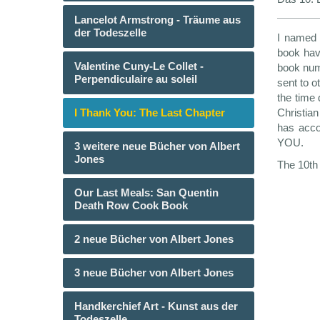
Lancelot Armstrong - Träume aus
der Todeszelle
I named 
book hav
Valentine Cuny-Le Collet -
book numb
Perpendiculaire au soleil
sent to o
the time 
I Thank You: The Last Chapter
Christian
has acco
YOU.
3 weitere neue Bücher von Albert
Jones
The 10th 
Our Last Meals: San Quentin
Death Row Cook Book
2 neue Bücher von Albert Jones
3 neue Bücher von Albert Jones
Handkerchief Art - Kunst aus der
Todeszelle