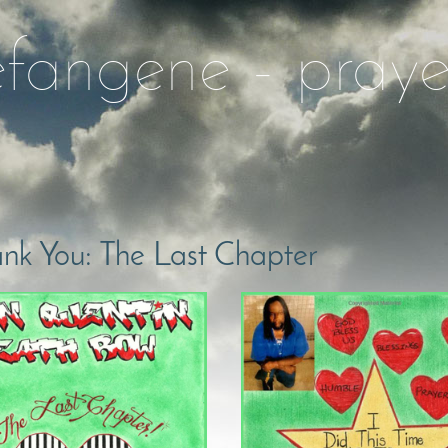
efangene - praye
ank You: The Last Chapter