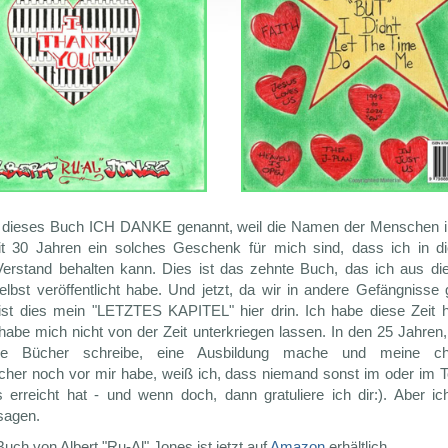
 dieses Buch ICH DANKE genannt, weil die Namen der Menschen 
t 30 Jahren ein solches Geschenk für mich sind, dass ich in di
erstand behalten kann. Dies ist das zehnte Buch, das ich aus die
elbst veröffentlicht habe. Und jetzt, da wir in andere Gefängnisse 
ist dies mein "LETZTES KAPITEL" hier drin. Ich habe diese Zeit hi
 habe mich nicht von der Zeit unterkriegen lassen. In den 25 Jahren,
se Bücher schreibe, eine Ausbildung mache und meine chri
cher noch vor mir habe, weiß ich, dass niemand sonst im oder im T
 erreicht hat - und wenn doch, dann gratuliere ich dir:). Aber i
agen.
uch von Albert "Ru-Al" Jones ist jetzt auf
Amazon
erhältlich.