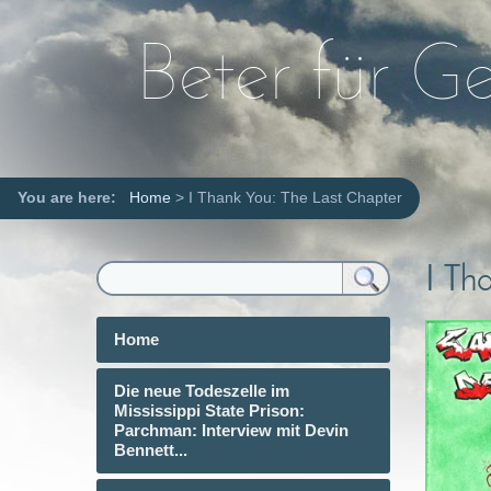
Beter für G
You are here:
Home
>
I Thank You: The Last Chapter
I Th
Home
Die neue Todeszelle im
Mississippi State Prison:
Parchman: Interview mit Devin
Bennett...