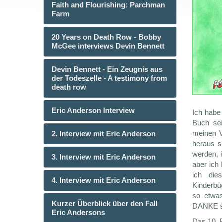
Faith and Flourishing: Parchman
Farm
20 Years on Death Row - Bobby
McGee interviews Devin Bennett
Devin Bennett - Ein Zeugnis aus
der Todeszelle - A testimony from
death row
Eric Anderson Interview
Ich habe
Buch sei
meinen V
2. Interview mit Eric Anderson
heraus s
werden, 
3. Interview mit Eric Anderson
aber ich
ich die
4. Interview mit Eric Anderson
Kinderbü
so etwas
Kurzer Überblick über den Fall
DANKE s
Eric Andersons
Das 10. B