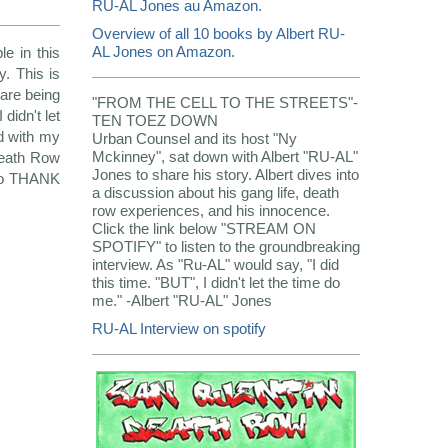
RU-AL Jones au Amazon.
Overview of all 10 books by Albert RU-
AL Jones on Amazon.
e in this
. This is
 are being
"FROM THE CELL TO THE STREETS"-
didn't let
TEN TOEZ DOWN
nd with my
Urban Counsel and its host "Ny
Mckinney", sat down with Albert "RU-AL"
 Death Row
Jones to share his story. Albert dives into
 do THANK
a discussion about his gang life, death
row experiences, and his innocence.
Click the link below "STREAM ON
SPOTIFY" to listen to the groundbreaking
interview. As "Ru-AL" would say, "I did
this time. "BUT", I didn't let the time do
me." -Albert "RU-AL" Jones
RU-AL Interview on spotify