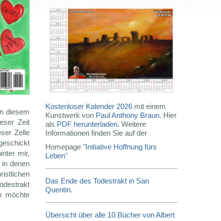
Kostenloser Kalender 2026
mit einem
in diesem
Kunstwerk von
Paul Anthony Braun
. Hier
eser Zeit
als
PDF herunterladen
. Weitere
ser Zelle
Informationen finden Sie auf der
geschickt
Homepage
"Initiative Hoffnung fürs
nter mir,
Leben"
 in denen
stlichen
Das Ende des Todestrakt in San
odestrakt
Quentin.
ch möchte
Übersicht über alle 10 Bücher von Albert