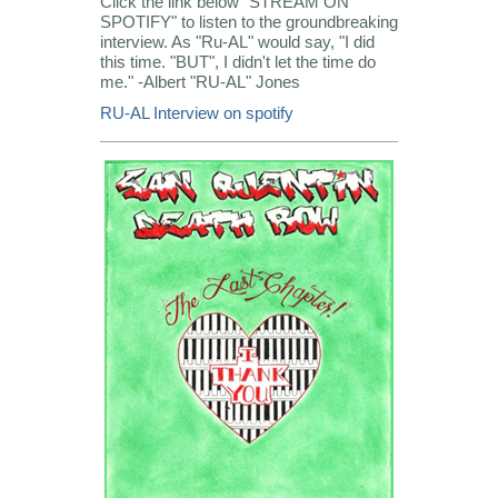
Click the link below "STREAM ON
SPOTIFY" to listen to the groundbreaking
interview. As "Ru-AL" would say, "I did
this time. "BUT", I didn't let the time do
me." -Albert "RU-AL" Jones
RU-AL Interview on spotify