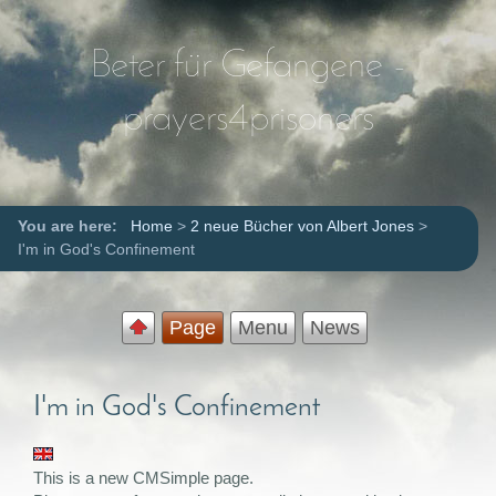
Beter für Gefangene -
prayers4prisoners
You are here:
Home
>
2 neue Bücher von Albert Jones
>
I'm in God's Confinement
Page
Menu
News
I'm in God's Confinement
This is a new CMSimple page.